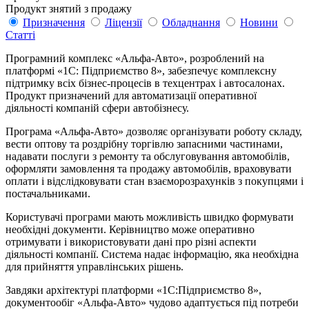
Продукт знятий з продажу
Призначення
Ліцензії
Обладнання
Новини
Статтi
Програмний комплекс «Альфа-Авто», розроблений на
платформі «1С: Підприємство 8», забезпечує комплексну
підтримку всіх бізнес-процесів в техцентрах і автосалонах.
Продукт призначений для автоматизації оперативної
діяльності компаній сфери автобізнесу.
Програма «Альфа-Авто» дозволяє організувати роботу складу,
вести оптову та роздрібну торгівлю запасними частинами,
надавати послуги з ремонту та обслуговування автомобілів,
оформляти замовлення та продажу автомобілів, враховувати
оплати і відслідковувати стан взаєморозрахунків з покупцями і
постачальниками.
Користувачі програми мають можливість швидко формувати
необхідні документи. Керівництво може оперативно
отримувати і використовувати дані про різні аспекти
діяльності компанії. Система надає інформацію, яка необхідна
для прийняття управлінських рішень.
Завдяки архітектурі платформи «1С:Підприємство 8»,
документообіг «Альфа-Авто» чудово адаптується під потреби