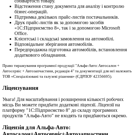
собівартості товару.
Відстеження стану документа для аналізу і контролю
бізнес-операцій.
Підтримка декількох прайс-листів постачальників.
Друк прайс-листів як за допомогою засобів
«1С:Підприємство 8», так і за допомогою Microsoft
Office.
Клієнтські і складські замовлення на автомобілі.
Відповідальне зберігання автомобілів.
Передпродажна підготовка автомобілів, встановлення
додаткового обладнання.
Право тиражування програмної продукції "Альфа-Авто:Автосалон +
Автосервіс + Автозапчастини, редакція 4" та документації для неї належить
ТОВ «Спеціалізовані та галузеві рішення» (ЄДРПОУ 42356695).
Ліцензування
Увага! Для масштабування і розширення кількості робочих
місць Ви можете придбати додаткові ліцензії. Ліцензії на
платформу "1С:Підприємство 8" до складу програмних
продуктів "Альфа-Авто" не входять та придбаються окремо.
Ліцензія для Альфа-Авто:
Автосалон+Автосервіс+Автозапчастини,