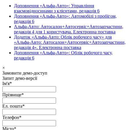
Доповнення «Альфа-Авто»: Управління
взаємовідносинами з клієнтами, редакція 6
Доповнення «Альфа-Авто»: Автомобілі з пробігом,
редакція 6
Альфа-Авто: Автосалон+Автосервіс+Автозапчастини,
редакція 4 для 1 користувача. Електронна поставка
Додаток «Альфа-Авто: Облік робочого часу» для
«Альфа-Авто: Автосалон+Автосервіс+Автозапчастини,
редакція 4». Електронна поставка
Доповнення «Альфа-Авто»: Облік робочого часу,
редакція 6
×
Замовити демо-доступ
Запит демо-версії
Ім'я
*
Прізвище
*
Ел. пошта
*
Телефон
*
Місто
*