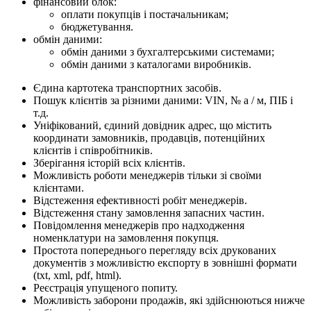
фінансовий блок:
оплати покупців і постачальникам;
бюджетування.
обмін даними:
обмін даними з бухгалтерськими системами;
обмін даними з каталогами виробників.
Єдина картотека транспортних засобів.
Пошук клієнтів за різними даними: VIN, № а / м, ПІБ і
т.д.
Уніфікований, єдиний довідник адрес, що містить
координати замовників, продавців, потенційних
клієнтів і співробітників.
Зберігання історій всіх клієнтів.
Можливість роботи менеджерів тільки зі своїми
клієнтами.
Відстеження ефективності робіт менеджерів.
Відстеження стану замовлення запасних частин.
Повідомлення менеджерів про надходження
номенклатури на замовлення покупця.
Простота попереднього перегляду всіх друкованих
документів з можливістю експорту в зовнішні формати
(txt, xml, pdf, html).
Реєстрація упущеного попиту.
Можливість заборони продажів, які здійснюються нижче