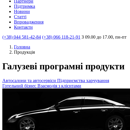
Партнери
Пiдтримка
Новини
Статті
Впровадження
Контакти
(+38) 044 581-42-84
(+38) 066 118-21-91
З 09.00 до 17.00, пн-пт
Головна
Продукцiя
Галузеві програмні продукти
Автосалони та автосервіси
Підприємства харчування
Готельний бізнес
Взаємодія з клієнтами