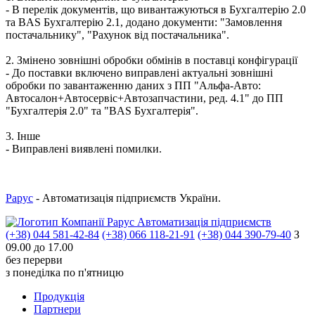
- В перелік документів, що вивантажуються в Бухгалтерію 2.0
та BAS Бухгалтерію 2.1, додано документи: "Замовлення
постачальнику", "Рахунок від постачальника".
2. Змінено зовнішні обробки обмінів в поставці конфігурації
- До поставки включено виправлені актуальні зовнішні
обробки по завантаженню даних з ПП "Альфа-Авто:
Автосалон+Автосервіс+Автозапчастини, ред. 4.1" до ПП
"Бухгалтерія 2.0" та "BAS Бухгалтерія".
3. Інше
- Виправлені виявлені помилки.
Рарус
- Автоматизація підприємств України.
Автоматизація підприємств
(+38) 044 581-42-84
(+38) 066 118-21-91
(+38) 044 390-79-40
З
09.00 до 17.00
без перерви
з понеділка по п'ятницю
Продукцiя
Партнери