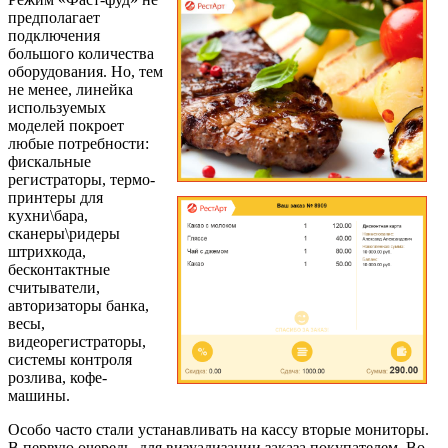
предполагает
подключения
большого количества
оборудования. Но, тем
не менее, линейка
используемых
моделей покроет
любые потребности:
фискальные
регистраторы, термо-
принтеры для
кухни\бара,
сканеры\ридеры
штрихкода,
бесконтактные
считыватели,
авторизаторы банка,
весы,
видеорегистраторы,
системы контроля
розлива, кофе-
машины.
Особо часто стали устанавливать на кассу вторые мониторы.
В первую очередь, для визуализации заказа покупателем. Во-