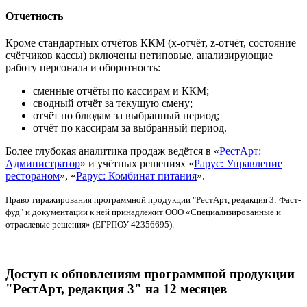
Отчетность
Кроме стандартных отчётов ККМ (x-отчёт, z-отчёт, состояние
счётчиков кассы) включены нетиповые, анализирующие
работу персонала и оборотность:
сменные отчёты по кассирам и ККМ;
сводный отчёт за текущую смену;
отчёт по блюдам за выбранный период;
отчёт по кассирам за выбранный период.
Более глубокая аналитика продаж ведётся в «
РестАрт:
Администратор
» и учётных решениях «
Рарус: Управление
рестораном
», «
Рарус: Комбинат питания
».
Право тиражирования программной продукции "РестАрт, редакция 3: Фаст-
фуд" и документации к ней принадлежит ООО «Специализированные и
отраслевые решения» (ЕГРПОУ 42356695).
Доступ к обновлениям программной продукции
"РестАрт, редакция 3" на 12 месяцев