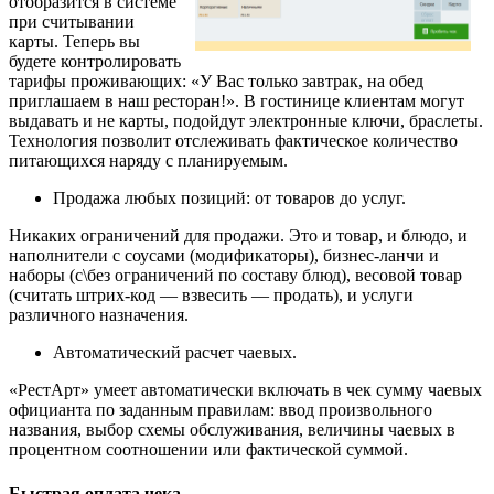
отобразится в системе
при считывании
карты. Теперь вы
будете контролировать
тарифы проживающих: «У Вас только завтрак, на обед
приглашаем в наш ресторан!». В гостинице клиентам могут
выдавать и не карты, подойдут электронные ключи, браслеты.
Технология позволит отслеживать фактическое количество
питающихся наряду с планируемым.
Продажа любых позиций: от товаров до услуг.
Никаких ограничений для продажи. Это и товар, и блюдо, и
наполнители с соусами (модификаторы), бизнес-ланчи и
наборы (с\без ограничений по составу блюд), весовой товар
(считать штрих-код — взвесить — продать), и услуги
различного назначения.
Автоматический расчет чаевых.
«РестАрт» умеет автоматически включать в чек сумму чаевых
официанта по заданным правилам: ввод произвольного
названия, выбор схемы обслуживания, величины чаевых в
процентном соотношении или фактической суммой.
Быстрая оплата чека