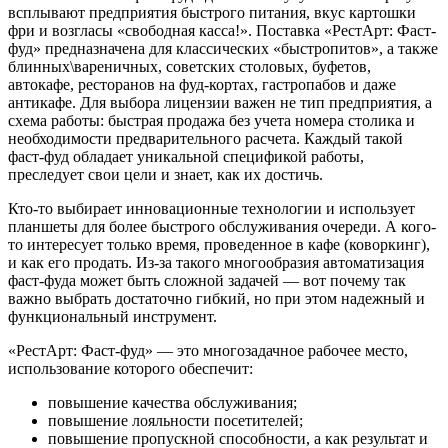
всплывают предприятия быстрого питания, вкус картошки
фри и возгласы «свободная касса!». Поставка «РестАрт: Фаст-
фуд» предназначена для классических «быстропитов», а также
блинных\вареничных, советских столовых, буфетов,
автокафе, ресторанов на фуд-кортах, гастропабов и даже
антикафе. Для выбора лицензии важен не тип предприятия, а
схема работы: быстрая продажа без учета номера столика и
необходимости предварительного расчета. Каждый такой
фаст-фуд обладает уникальной спецификой работы,
преследует свои цели и знает, как их достичь.
Кто-то выбирает инновационные технологии и использует
планшеты для более быстрого обслуживания очереди. А кого-
то интересует только время, проведенное в кафе (коворкинг),
и как его продать. Из-за такого многообразия автоматизация
фаст-фуда может быть сложной задачей — вот почему так
важно выбрать достаточно гибкий, но при этом надежный и
функциональный инструмент.
«РестАрт: Фаст-фуд» — это многозадачное рабочее место,
использование которого обеспечит:
повышение качества обслуживания;
повышение лояльности посетителей;
повышение пропускной способности, а как результат и