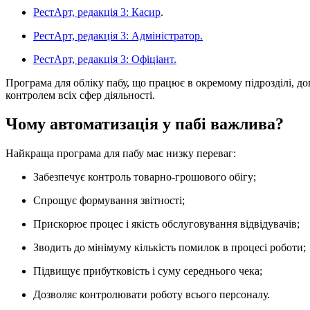
РестАрт, редакція 3: Касир
.
РестАрт, редакція 3: Адміністратор.
РестАрт, редакція 3: Офіціант.
Програма для обліку пабу, що працює в окремому підрозділі, д
контролем всіх сфер діяльності.
Чому автоматизація у пабі важлива?
Найкраща програма для пабу має низку переваг:
Забезпечує контроль товарно-грошового обігу;
Спрощує формування звітності;
Прискорює процес і якість обслуговування відвідувачів;
Зводить до мінімуму кількість помилок в процесі роботи;
Підвищує прибутковість і суму середнього чека;
Дозволяє контролювати роботу всього персоналу.