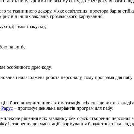
и стають популярними по всьому світу, до 2020 року їх багато від
ого та тканинного декору, м'яке освітлення, простора барна стійк
х рис від інших закладів громадського харчування:
кухні, фірмові закуски;
бою на виніс;
має особливого дрес-коду.
анована і налагоджена робота персоналу, тому програма для пабу
 цілі його використання: автоматизація всіх складових в закладі 
я
Рарус
– пропонує декілька варіантів програм для пабу:
мплексне рішення всіх завдань у бек-офісі: створення персоналіз
іку і створення документації, формування бюджетного і календа