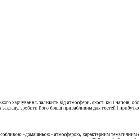
ського харчування, залежить від атмосфери, якості їжі і напоїв, о
 закладу, зробити його більш привабливим для гостей і прибутк
ня особливою «домашньою» атмосферою, характерним тематичним 