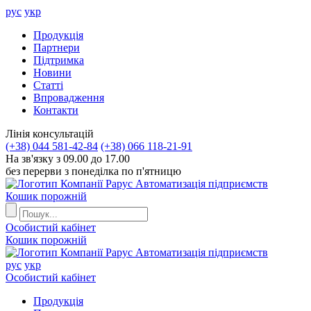
рус
укр
Продукцiя
Партнери
Пiдтримка
Новини
Статті
Впровадження
Контакти
Лiнiя консультацiй
(+38) 044 581-42-84
(+38) 066 118-21-91
На зв'язку з 09.00 до 17.00
без перерви з понеділка по п'ятницю
Автоматизація підприємств
Кошик порожній
Особистий кабінет
Кошик порожній
Автоматизація підприємств
рус
укр
Особистий кабінет
Продукцiя