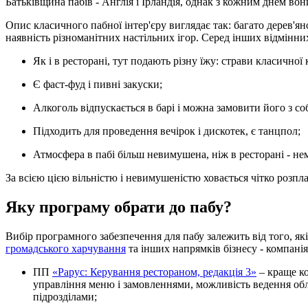
Батьківщина пабів - Англія і Ірландія, однак з кожним днем вон
Опис класичного пабної інтер'єру виглядає так: багато дерев'ян
наявність різноманітних настільних ігор. Серед інших відмінни
Як і в ресторані, тут подають різну їжу: страви класичної 
Є фаст-фуд і пивні закуски;
Алкоголь відпускається в барі і можна замовити його з со
Підходить для проведення вечірок і дискотек, є танцпол;
Атмосфера в пабі більш невимушена, ніж в ресторані - не
За всією цією вільністю і невимушеністю ховається чітко розпл
Яку програму обрати до пабу?
Вибір програмного забезпечення для пабу залежить від того, які
громадського харчування
та інших напрямків бізнесу - компані
ПП
«Рарус: Керування рестораном, редакція 3»
– краще ко
управління меню і замовленнями, можливість ведення обл
підрозділами;