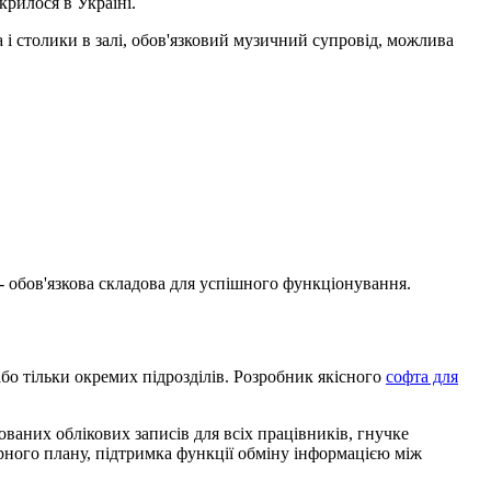
крилося в Україні.
а і столики в залі, обов'язковий музичний супровід, можлива
 - обов'язкова складова для успішного функціонування.
або тільки окремих підрозділів. Розробник якісного
софта для
ованих облікових записів для всіх працівників, гнучке
рного плану, підтримка функції обміну інформацією між