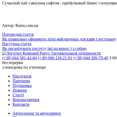
Сучасний паб з якісним софтом - прибутковий бізнес і популярн
Автор:
Rarus.com.ua
Попередня стаття
Як правильно оформити літні майданчики для кафе і ресторану
Наступна стаття
Як організувати послугу їжі на винос і з собою
Автоматизація підприємств
(+38) 044 581-42-84
(+38) 066 118-21-91
(+38) 044 390-79-40
З 09
без перерви
з понеділка по п'ятницю
Продукцiя
Партнери
Пiдтримка
Новини
Статті
Впровадження
Контакти
Автосалони та автосервіси