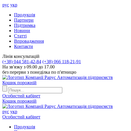
рус
укр
Продукцiя
Партнери
Пiдтримка
Новини
Статті
Впровадження
Контакти
Лiнiя консультацiй
(+38) 044 581-42-84
(+38) 066 118-21-91
На зв'язку з 09.00 до 17.00
без перерви з понеділка по п'ятницю
Автоматизація підприємств
Кошик порожній
Особистий кабінет
Кошик порожній
Автоматизація підприємств
рус
укр
Особистий кабінет
Продукцiя