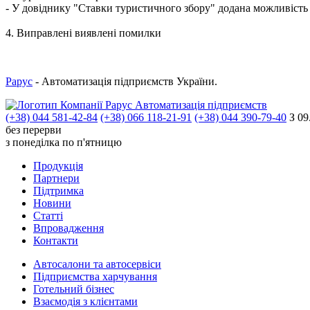
- У довіднику "Ставки туристичного збору" додана можливість 
4. Виправлені виявлені помилки
Рарус
- Автоматизація підприємств України.
Автоматизація підприємств
(+38) 044 581-42-84
(+38) 066 118-21-91
(+38) 044 390-79-40
З 09
без перерви
з понеділка по п'ятницю
Продукцiя
Партнери
Пiдтримка
Новини
Статті
Впровадження
Контакти
Автосалони та автосервіси
Підприємства харчування
Готельний бізнес
Взаємодія з клієнтами