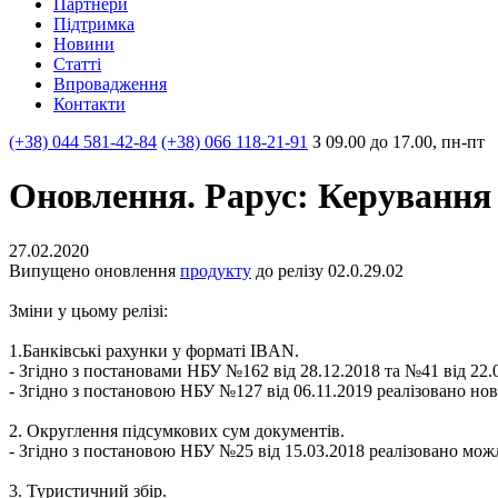
Партнери
Пiдтримка
Новини
Статті
Впровадження
Контакти
(+38) 044 581-42-84
(+38) 066 118-21-91
З 09.00 до 17.00, пн-пт
Оновлення. Рарус: Керування
27.02.2020
Випущено оновлення
продукту
до релізу 02.0.29.02
Зміни у цьому релізі:
1.Банківські рахунки у форматі IBAN.
- Згідно з постановами НБУ №162 від 28.12.2018 та №41 від 22
- Згідно з постановою НБУ №127 від 06.11.2019 реалізовано но
2. Округлення підсумкових сум документів.
- Згідно з постановою НБУ №25 від 15.03.2018 реалізовано мо
3. Туристичний збір.