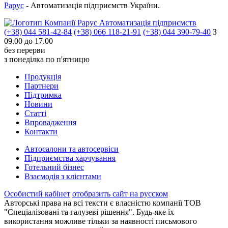
Рарус
- Автоматизація підприємств України.
Автоматизація підприємств
(+38) 044 581-42-84
(+38) 066 118-21-91
(+38) 044 390-79-40
З
09.00 до 17.00
без перерви
з понеділка по п'ятницю
Продукцiя
Партнери
Пiдтримка
Новини
Статті
Впровадження
Контакти
Автосалони та автосервіси
Підприємства харчування
Готельний бізнес
Взаємодія з клієнтами
Особистий кабінет
отобразить сайт на русском
Авторські права на всі тексти є власністю компанії ТОВ
"Спеціалізовані та галузеві рішення". Будь-яке їх
використання можливе тільки за наявності письмового