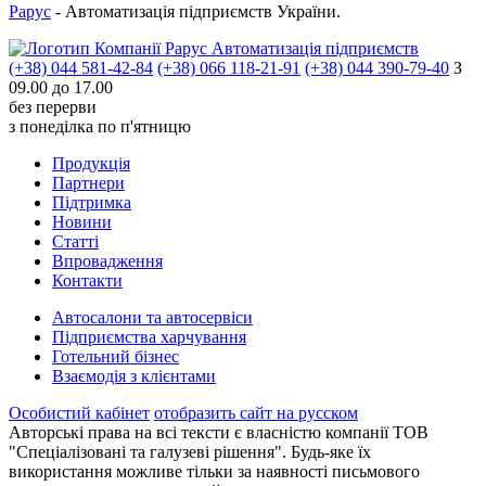
Рарус
- Автоматизація підприємств України.
Автоматизація підприємств
(+38) 044 581-42-84
(+38) 066 118-21-91
(+38) 044 390-79-40
З
09.00 до 17.00
без перерви
з понеділка по п'ятницю
Продукцiя
Партнери
Пiдтримка
Новини
Статті
Впровадження
Контакти
Автосалони та автосервіси
Підприємства харчування
Готельний бізнес
Взаємодія з клієнтами
Особистий кабінет
отобразить сайт на русском
Авторські права на всі тексти є власністю компанії ТОВ
"Спеціалізовані та галузеві рішення". Будь-яке їх
використання можливе тільки за наявності письмового