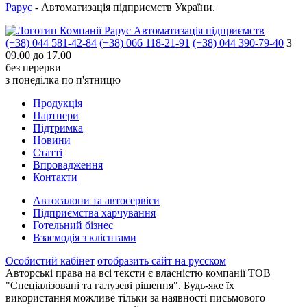
Рарус
- Автоматизація підприємств України.
Автоматизація підприємств
(+38) 044 581-42-84
(+38) 066 118-21-91
(+38) 044 390-79-40
З
09.00 до 17.00
без перерви
з понеділка по п'ятницю
Продукцiя
Партнери
Пiдтримка
Новини
Статті
Впровадження
Контакти
Автосалони та автосервіси
Підприємства харчування
Готельний бізнес
Взаємодія з клієнтами
Особистий кабінет
отобразить сайт на русском
Авторські права на всі тексти є власністю компанії ТОВ
"Спеціалізовані та галузеві рішення". Будь-яке їх
використання можливе тільки за наявності письмового